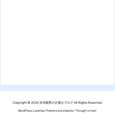
Copyright ©
2026
氷河期男の介護士ブログ
All Rights Reserved.
WordPress Luxeritas Theme is provided by "
Thought is free
".