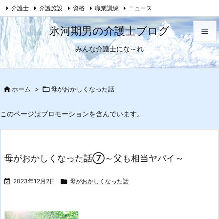
介護士
介護施設
資格
職業訓練
ニュース

母がおかしくなった話
Feedly
RSS
氷河期男の介護士ブログ

みんな介護士にな～れ

メニュ

サイド

ホーム
>

母がおかしくなった話

前へ
このページはプロモーションを含んでいます。

次へ

母がおかしくなった話⑦～父も相当ヤバイ～
検索

2023年12月2日

母がおかしくなった話