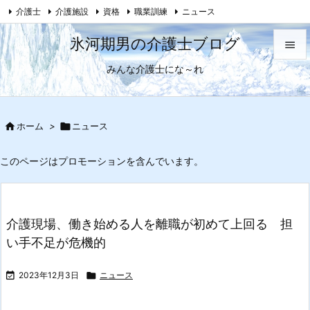
介護士
介護施設
資格
職業訓練
ニュース

母がおかしくなった話
Feedly
RSS
氷河期男の介護士ブログ

みんな介護士にな～れ

メニュ

サイド

ホーム
>

ニュース

前へ
このページはプロモーションを含んでいます。

次へ

介護現場、働き始める人を離職が初めて上回る 担
検索
い手不足が危機的

2023年12月3日

ニュース