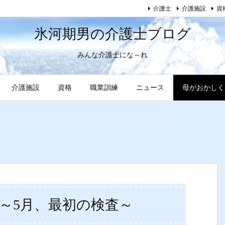
介護士
介護施設
資
氷河期男の介護士ブログ
みんな介護士にな～れ
介護施設
資格
職業訓練
ニュース
母がおかしく
～5月、最初の検査～