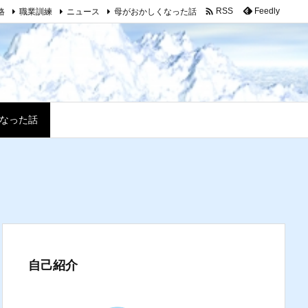

格
職業訓練
ニュース
母がおかしくなった話
Feedly
RSS
なった話
自己紹介