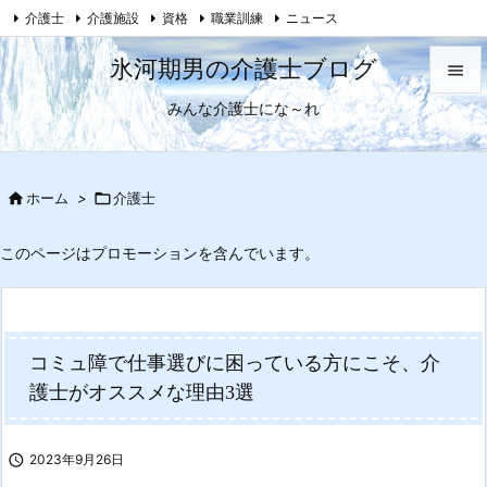
介護士
介護施設
資格
職業訓練
ニュース

母がおかしくなった話
Feedly
RSS
氷河期男の介護士ブログ

みんな介護士にな～れ

メニュ

サイド

ホーム
>

介護士

前へ
このページはプロモーションを含んでいます。

次へ

コミュ障で仕事選びに困っている方にこそ、介
検索
護士がオススメな理由3選

2023年9月26日