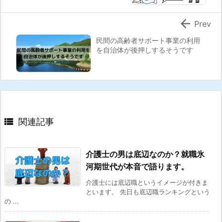

Prev
民間の高齢者サポート事業の利用
を自治体が後押しするそうです

関連記事
介護士の男は底辺なのか？就職氷
河期世代が本音で語ります。
介護士には底辺職というイメージが付きま
といます。 先日も底辺職ランキングという
の ...