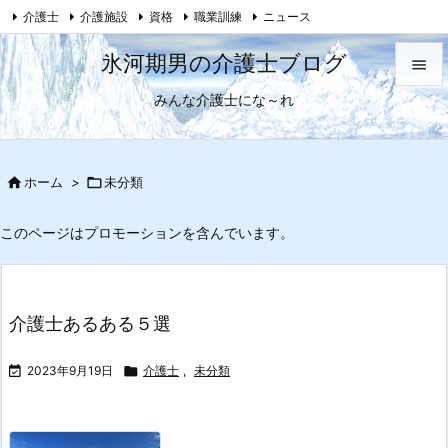
介護士
介護施設
資格
職業訓練
ニュース

母がおかしくなった話
Feedly
RSS
氷河期男の介護士ブログ

みんな介護士にな～れ

メニュ

サイド

ホーム
>

未分類

前へ
このページはプロモーションを含んでいます。

次へ

介護士あるある５選
検索

2023年9月19日

介護士
,
未分類