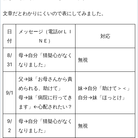
文章だとわかりにくいので表にしてみました。
日
メッセージ（電話orＬＩ
対応
付
ＮＥ）
8/
母→自分「猜疑心がなく
無視
31
なりました」
父→妹「お母さんから責
められる、助けて」
妹→自分「助けて＞＜」
9/1
母→妹「病院に行ってき
自分→妹「ほっとけ」
ます」←心配されたい？
9/
母→自分「猜疑心がなく
無視
2
なりました」