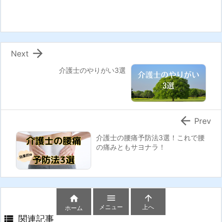

Next
介護士のやりがい3選

Prev
介護士の腰痛予防法3選！これで腰
の痛みともサヨナラ！



メニュー
上へ
ホーム

関連記事