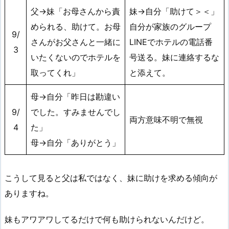
父→妹「お母さんから責
妹→自分「助けて＞＜」
められる、助けて。お母
自分が家族のグループ
9/
さんがお父さんと一緒に
LINEでホテルの電話番
3
いたくないのでホテルを
号送る。妹に連絡するな
取ってくれ」
と添えて。
母→自分「昨日は勘違い
9/
でした。すみませんでし
両方意味不明で無視
4
た」
母→自分「ありがとう」
こうして見ると父は私ではなく、妹に助けを求める傾向が
ありますね。
妹もアワアワしてるだけで何も助けられないんだけど。