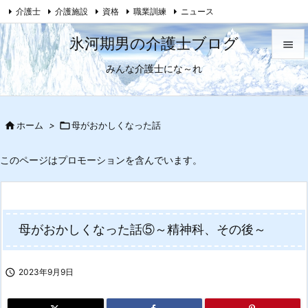
介護士
介護施設
資格
職業訓練
ニュース

母がおかしくなった話
Feedly
RSS
氷河期男の介護士ブログ

みんな介護士にな～れ

メニュ

サイド

ホーム
>

母がおかしくなった話

前へ
このページはプロモーションを含んでいます。

次へ

母がおかしくなった話⑤～精神科、その後～
検索

2023年9月9日