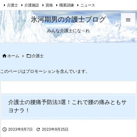
介護士
介護施設
資格
職業訓練
ニュース

母がおかしくなった話
Feedly
RSS
氷河期男の介護士ブログ

みんな介護士にな～れ

メニュ

サイド

ホーム
>

介護士

前へ
このページはプロモーションを含んでいます。

次へ

介護士の腰痛予防法3選！これで腰の痛みともサ
検索
ヨナラ！

2023年9月7日

2023年9月25日