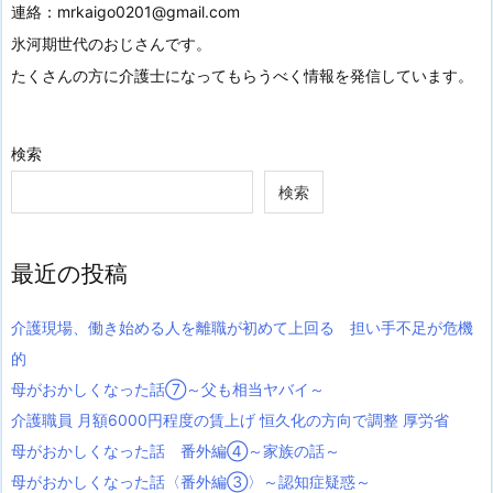
連絡：mrkaigo0201@gmail.com
氷河期世代のおじさんです。
たくさんの方に介護士になってもらうべく情報を発信しています。
検索
検索
最近の投稿
介護現場、働き始める人を離職が初めて上回る 担い手不足が危機
的
母がおかしくなった話⑦～父も相当ヤバイ～
介護職員 月額6000円程度の賃上げ 恒久化の方向で調整 厚労省
母がおかしくなった話 番外編④～家族の話～
母がおかしくなった話〈番外編③〉～認知症疑惑～