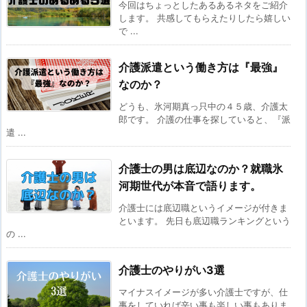
今回はちょっとしたあるあるネタをご紹介
します。 共感してもらえたりしたら嬉しい
で ...
介護派遣という働き方は『最強』
なのか？
どうも、氷河期真っ只中の４５歳、介護太
郎です。 介護の仕事を探していると、『派
遣 ...
介護士の男は底辺なのか？就職氷
河期世代が本音で語ります。
介護士には底辺職というイメージが付きま
といます。 先日も底辺職ランキングという
の ...
介護士のやりがい3選
マイナスイメージが多い介護士ですが、仕
事をしていれば辛い事も楽しい事もありま